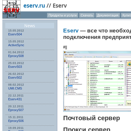
eserv.ru
//
Eserv
Продукты и услуги
Скачать
Документация
Купит
О компа
News
Eserv
— все что необхо
15.05.2012
Eserv504
подключения предприят
15.05.2012
ActiveSync
#||
01.04.2012
Eproxy508
25.03.2012
Eserv503
26.02.2012
Eserv502
08.02.2012
UMI.CMS
22.12.2011
Eserv431
20.12.2011
Eproxy507
Почтовый сервер
15.11.2011
Eproxy506
Прокси сервер
19.09.2011