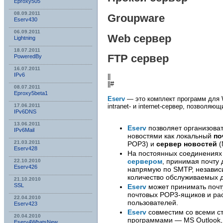
Eproxy505
08.09.2011
Groupware
Eserv430
06.09.2011
Web сервер
Lightning
18.07.2011
FTP сервер
PoweredBy
16.07.2011
IPv6
||
||#
08.07.2011
Eproxy5beta1
Eserv
— это комплект программ для
intranet- и internet-сервер, позволя
17.06.2011
IPv6DNS
13.06.2011
Eserv
позволяет организова
IPv6Mail
новостями как локальный
по
21.03.2011
POP3) и
сервер новостей
(
Eserv428
На постоянных соединения
сервером
, принимая почту
22.10.2010
Eserv426
напрямую по SMTP, независи
количество обслуживаемых д
21.10.2010
SSL
Eserv
может принимать почт
почтовых POP3-ящиков и ра
22.04.2010
пользователей.
Eserv423
Eserv
совместим со всеми с
20.04.2010
программами — MS Outlook, 
Eserv4WhatsNew