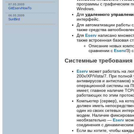
программы с графическим п
07.05.2009
Windows.
GitEservHowTo
Для
удаленного управлени
06.05.2009
интерфейс.
SunBird
Для автоматизации работы с
также средства автообновле
Для
Eserv
написано множеств
также встроенная базовая ст
Описание новых компо
сравнении с
Eserv
/3) 
Системные требования
Eserv
может работать на лю
200x/XP/Vista/7. При полной
антивирусов и антиспамов) 
операционной системы на ПК
имеет, главное наличие TCP/
работающих по этим проток
Компьютер (сервер), на кот
должен иметь непосредствен
один из своих сетевых инте
модем. Наличие фиксирован
необязательно —
Eserv
може
соединения с динамическим 
Если вы хотите, чтобы кажд