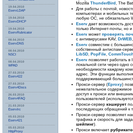
Mozilla
ThunderBird
, The Bat
19.04.2010
Для работы с почтой, новостя
EservLDAP
компьютерах и мобильных т
любую ОС, не обязательно 
19.04.2010
EservDHCP
Eserv
дает возможность дост
только Интернет-почты, но и
19.04.2010
EservRubricator
Eserv
может
проверять поч
с антивирусами KAV,
DrWEB
08.04.2010
EservDNS
Eserv
совместим с большин
собственный антиспам-серве
08.04.2010
LibSD
,
PopFile
,
CommTouc
NSСI
Eserv
позволяет работать в 
08.04.2010
локальной сети через одно с
WPAD
необходимости каждому комп
27.03.2010
адрес. Эти функции выполн
Eserv422
поддерживающий большинств
Прокси-сервер (
Eproxy
) поз
27.03.2010
Eserv4Docs
нежелательное содержимое (
доступ к прокси или внешни
26.03.2010
пользователей (используется
Eserv4FAQ
Прокси-сервер
кэширует
по
21.03.2010
последующих обращений к т
EservIrc
Прокси-сервер позволяет на
05.03.2010
трафика и скорость для зад
Eserv421
шейпинг
).
05.03.2010
Прокси включает
рубрикато
HttpProxy