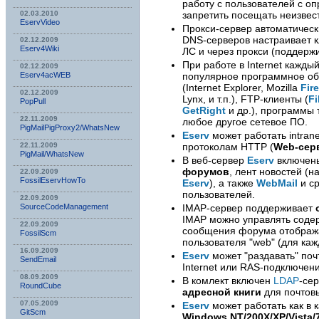
работу с пользователей с о
запретить посещать неизвест
02.03.2010
EservVideo
Прокси-сервер автоматичес
DNS-серверов настраивает к
02.12.2009
Eserv4Wiki
ЛС и через прокси (поддер
При работе в Internet кажды
02.12.2009
популярное программное об
Eserv4acWEB
(Internet Explorer, Mozilla
Fir
02.12.2009
Lynx, и т.п.), FTP-клиенты (
Fi
PopPull
GetRight
и др.), программы 
22.11.2009
любое другое сетевое ПО.
PigMailPigProxy2/WhatsNew
Eserv
может работать intrane
протоколам HTTP (
Web-сер
22.11.2009
PigMail/WhatsNew
В веб-сервер
Eserv
включен
форумов
, лент новостей (н
22.09.2009
FossilEservHowTo
Eserv
), а также
WebMail
и с
пользователей.
22.09.2009
IMAP-сервер поддерживает
SourceCodeManagement
IMAP можно управлять соде
22.09.2009
сообщения форума отображ
FossilScm
пользователя "web" (для каж
16.09.2009
Eserv
может "раздавать" почт
SendEmail
Internet или RAS-подключени
08.09.2009
В комлект включен
LDAP
-се
RoundCube
адресной книги
для почтовы
07.05.2009
Eserv
может работать как в 
GitScm
Windows NT/200X/XP/Vista/