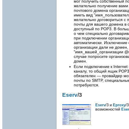
мог получить собственный по
желательно получение вами
почтового домена организац
иметь вид "имя_пользовате
желательно договориться с 
почты для вашего домена в 
доступный по POP3. В больш
о чем специально договарива
при подключении организац
автоматически. Исключение 
организации дали не домен,
"имя_вашей_организации @
случае попросите организо
домен.
Если подключение к Interne
каналу, то общий ящик POP3
обязателен — провайдер мо
почты по SMTP, специальны
потребуются.
Eserv
/3
Eserv
/3 и
Eproxy
/
возможностей
Ese