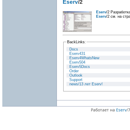
Eserv
/2
Eserv
/2 Разработк
Eserv
/2 см. на ст
BackLinks:
Docs
Eserv431
Eserv4WhatsNew
Eserv504
Eserv5Docs
Order
Outlook
Support
news/13 лет Eserv!
Работает на
Eserv
/