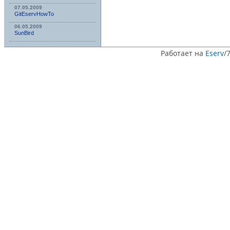
07.05.2009
GitEservHowTo
06.05.2009
SunBird
Работает на
Eserv
/