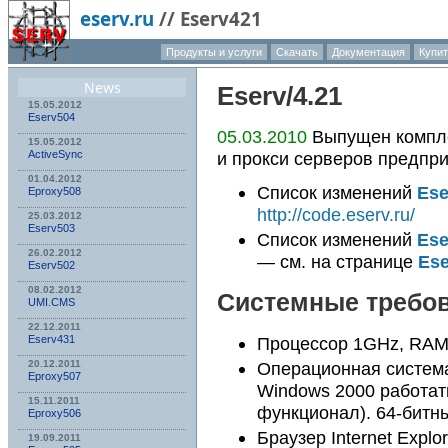
eserv.ru
//
Eserv421
Продукты и услуги
Скачать
Документация
Купит
О компа
News
Eserv
/4.21
15.05.2012
Eserv504
05.03.2010
Выпущен компле
15.05.2012
и прокси серверов предпр
ActiveSync
01.04.2012
Список изменений
Ese
Eproxy508
http://code.eserv.ru/
25.03.2012
Eserv503
Список изменений
Ese
26.02.2012
— см. на странице
Es
Eserv502
08.02.2012
Системные требо
UMI.CMS
22.12.2011
Eserv431
Процессор 1GHz, RAM
20.12.2011
Операционная систем
Eproxy507
Windows 2000 работать
15.11.2011
функционал). 64-бит
Eproxy506
Браузер Internet Explo
19.09.2011