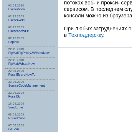
потоках веб- и прокси- сер
02.03.2010
сервисом. В последнем сл
EservVideo
консоли можно из браузера
02.12.2009
Eserv4Wiki
При любых затруднениях 
02.12.2009
Eserv4acWEB
в
Техподдержку
.
02.12.2009
PopPull
22.11.2009
PigMailPigProxy2/WhatsNew
22.11.2009
PigMail/WhatsNew
22.09.2009
FossilEservHowTo
22.09.2009
SourceCodeManagement
22.09.2009
FossilScm
16.09.2009
SendEmail
08.09.2009
RoundCube
07.05.2009
GitScm