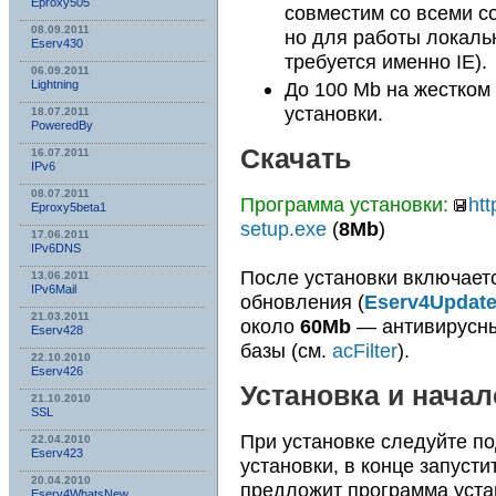
Eproxy505
совместим со всеми с
08.09.2011
но для работы локаль
Eserv430
требуется именно IE).
06.09.2011
Lightning
До 100 Mb на жестком
установки.
18.07.2011
PoweredBy
Скачать
16.07.2011
IPv6
08.07.2011
Программа установки:
htt
Eproxy5beta1
setup.exe
(
8Mb
)
17.06.2011
IPv6DNS
После установки включает
13.06.2011
IPv6Mail
обновления (
Eserv4Updat
21.03.2011
около
60Mb
— антивирусны
Eserv428
базы (см.
acFilter
).
22.10.2010
Eserv426
Установка и нача
21.10.2010
SSL
При установке следуйте п
22.04.2010
Eserv423
установки, в конце запуст
20.04.2010
предложит программа устан
Eserv4WhatsNew