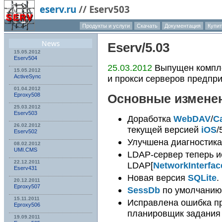
eserv.ru
//
Eserv503
Продукты и услуги
Скачать
Документация
Купит
О компа
News
Eserv
/5.03
15.05.2012
Eserv504
25.03.2012
Выпущен компле
15.05.2012
и прокси серверов предпр
ActiveSync
01.04.2012
Eproxy508
Основные измене
25.03.2012
Eserv503
Доработка
WebDAV
/
C
26.02.2012
текущей версией
iOS
/
Eserv502
Улучшена диагностика
08.02.2012
UMI.CMS
LDAP-сервер теперь и
22.12.2011
LDAP[
NetworkInterfac
Eserv431
Новая версия
SQLite
.
20.12.2011
Eproxy507
SessDb
по умолчанию
15.11.2011
Исправлена ошибка п
Eproxy506
планировщик задания
19.09.2011