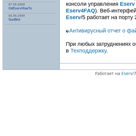
консоли управления
Eserv
07.05.2009
GitEservHowTo
Eserv4FAQ
). Веб-интерфе
Eserv
/5 работает на порту 
06.05.2009
SunBird
Антивирусный отчет о фа
При любых затруднениях 
в
Техподдержку
.
Работает на
Eserv
/