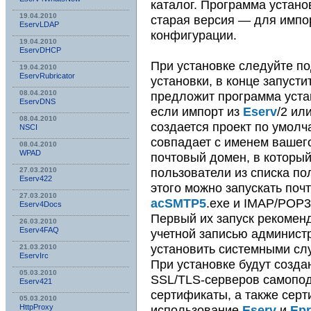
каталог. Программа установ
19.04.2010
старая версия — для импо
EservLDAP
конфигурации.
19.04.2010
EservDHCP
При установке следуйте п
19.04.2010
EservRubricator
установки, в конце запуст
предложит программа устан
08.04.2010
EservDNS
если импорт из
Eserv
/2 ил
08.04.2010
создается проект по умолч
NSСI
совпадает с именем вашего
08.04.2010
WPAD
почтовый домен, в которы
пользователи из списка п
27.03.2010
Eserv422
этого можно запускать по
27.03.2010
acSMTP5
.exe и IMAP/POP
Eserv4Docs
Первый их запуск рекомен
26.03.2010
Eserv4FAQ
учетной записью админист
установить системными сл
21.03.2010
EservIrc
При установке будут созд
05.03.2010
SSL/TLS-серверов самопо
Eserv421
сертификаты, а также серт
05.03.2010
использование
Eserv
и
Ep
HttpProxy