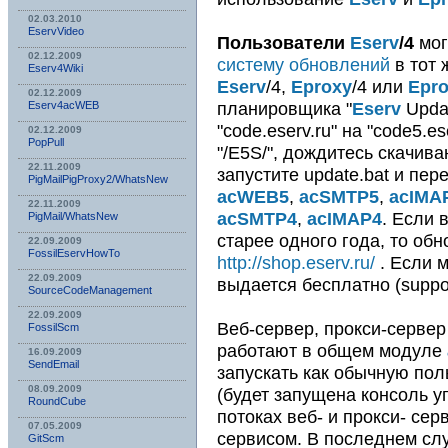
02.03.2010
EservVideo
Пользователи
Eserv
/4
мог
02.12.2009
систему обновлений
в тот 
Eserv4Wiki
Eserv
/4,
Eproxy
/4 или
Epr
02.12.2009
планировщика "
Eserv
Updat
Eserv4acWEB
"code.eserv.ru" на "code5.es
02.12.2009
PopPull
"/E5S/", дождитесь скачив
22.11.2009
запустите update.bat и пе
PigMailPigProxy2/WhatsNew
acWEB5
,
acSMTP5
,
acIMA
22.11.2009
acSMTP4
,
acIMAP4
. Если
PigMail/WhatsNew
старее одного года, то об
22.09.2009
FossilEservHowTo
http://shop.eserv.ru/
. Если 
22.09.2009
выдается бесплатно (suppor
SourceCodeManagement
22.09.2009
Веб-сервер, прокси-сервер
FossilScm
работают в общем модуле
16.09.2009
SendEmail
запускать как обычную по
08.09.2009
(будет запущена консоль 
RoundCube
потоках веб- и прокси- сер
07.05.2009
сервисом. В последнем сл
GitScm