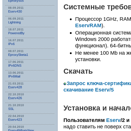
Eproxy505
Системные требо
08.09.2011
Eserv430
Процессор 1GHz, RAM
06.09.2011
Lightning
EservRAM
).
18.07.2011
Операционная систем
PoweredBy
Windows 2000 работать
16.07.2011
IPv6
функционал). 64-бит
08.07.2011
Не менее 100 Mb на ж
Eproxy5beta1
установки.
17.06.2011
IPv6DNS
Скачать
13.06.2011
IPv6Mail
Запрос ключа-сертифика
21.03.2011
Eserv428
скачивание Eserv/5
22.10.2010
Eserv426
21.10.2010
Установка и нача
SSL
22.04.2010
Пользователям
Eserv
/2 и
Eserv423
надо ставить не поверх ста
20.04.2010
Eserv4WhatsNew