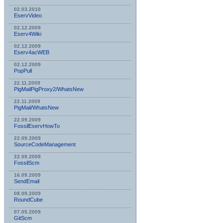
02.03.2010
EservVideo
02.12.2009
Eserv4Wiki
02.12.2009
Eserv4acWEB
02.12.2009
PopPull
22.11.2009
PigMailPigProxy2/WhatsNew
22.11.2009
PigMail/WhatsNew
22.09.2009
FossilEservHowTo
22.09.2009
SourceCodeManagement
22.09.2009
FossilScm
16.09.2009
SendEmail
08.09.2009
RoundCube
07.05.2009
GitScm