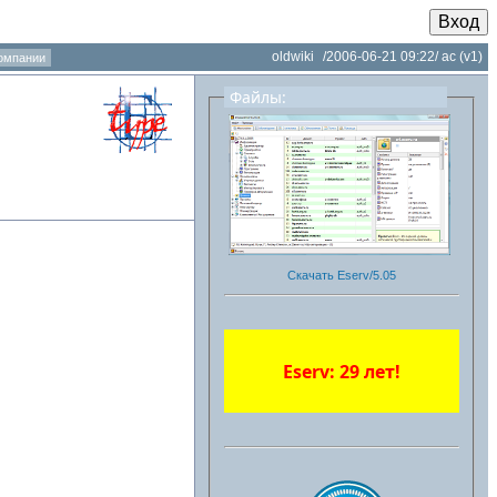
Вход
oldwiki
/2006-06-21 09:22/
ac
(v1)
омпании
Файлы:
Скачать Eserv/5.05
Eserv: 29 лет!