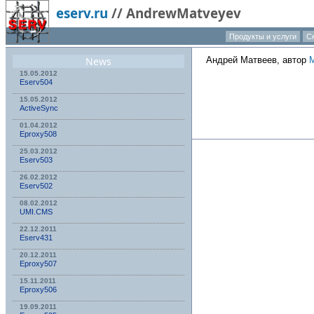
eserv.ru
//
AndrewMatveyev
Продукты и услуги
С
News
Андрей Матвеев, автор
15.05.2012
Eserv504
15.05.2012
ActiveSync
01.04.2012
Eproxy508
25.03.2012
Eserv503
26.02.2012
Eserv502
08.02.2012
UMI.CMS
22.12.2011
Eserv431
20.12.2011
Eproxy507
15.11.2011
Eproxy506
19.09.2011