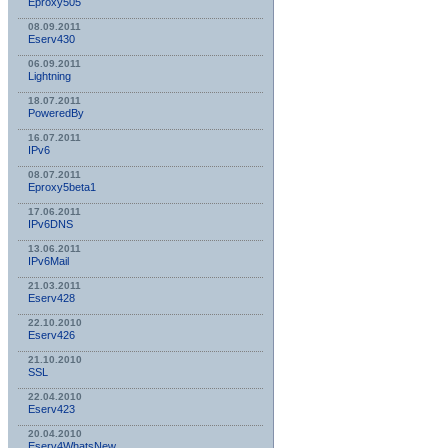
Eproxy505
08.09.2011
Eserv430
06.09.2011
Lightning
18.07.2011
PoweredBy
16.07.2011
IPv6
08.07.2011
Eproxy5beta1
17.06.2011
IPv6DNS
13.06.2011
IPv6Mail
21.03.2011
Eserv428
22.10.2010
Eserv426
21.10.2010
SSL
22.04.2010
Eserv423
20.04.2010
Eserv4WhatsNew