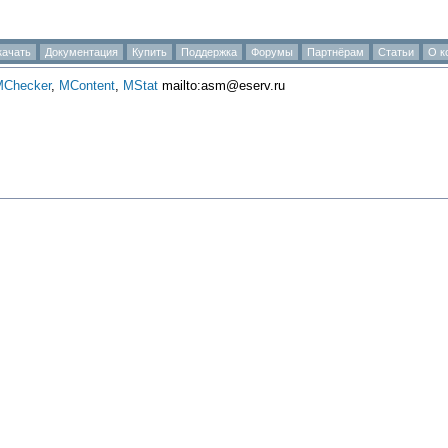
качать
Документация
Купить
Поддержка
Форумы
Партнёрам
Статьи
О к
MChecker
,
MContent
,
MStat
mailto:asm@eserv.ru