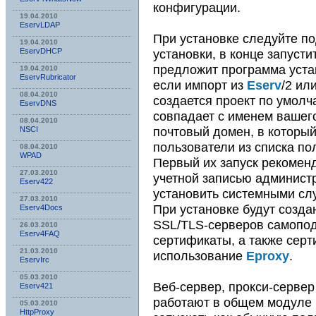
конфигурации.
19.04.2010
EservLDAP
При установке следуйте п
19.04.2010
установки, в конце запуст
EservDHCP
предложит программа устан
19.04.2010
EservRubricator
если импорт из
Eserv
/2 ил
08.04.2010
создается проект по умолч
EservDNS
совпадает с именем вашего
08.04.2010
почтовый домен, в которы
NSСI
пользователи из списка по
08.04.2010
WPAD
Первый их запуск рекомен
27.03.2010
учетной записью админист
Eserv422
установить системными сл
27.03.2010
При установке будут созд
Eserv4Docs
SSL/TLS-серверов самопо
26.03.2010
Eserv4FAQ
сертификаты, а также серт
21.03.2010
использование
Eproxy
.
EservIrc
05.03.2010
Веб-сервер, прокси-сервер
Eserv421
работают в общем модуле
05.03.2010
HttpProxy