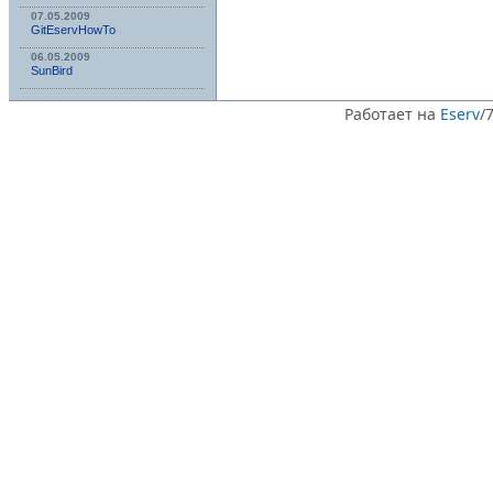
07.05.2009
GitEservHowTo
06.05.2009
SunBird
Работает на
Eserv
/