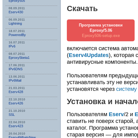
Eproxy505
Скачать
08.09.2011
Eserv430
06.09.2011
Lightning
Программа установки
Eproxy/5.06
18.07.2011
PoweredBy
Eproxy506-setup.exe
16.07.2011
IPv6
включается система автом
(
Eserv4Updates
), которая
08.07.2011
Eproxy5beta1
антивирусные компоненты.
17.06.2011
IPv6DNS
Пользователям предыдущ
13.06.2011
IPv6Mail
устанавливать эту не верс
установятся через
систему
21.03.2011
Eserv428
Установка и нача
22.10.2010
Eserv426
21.10.2010
Пользователям
Eserv
/2 и
E
SSL
ставить не поверх старой, 
22.04.2010
Eserv423
каталог. Программа установ
старая версия — для импо
20.04.2010
Eserv4WhatsNew