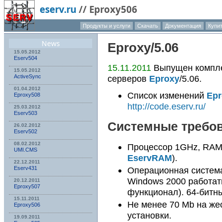
eserv.ru
//
Eproxy506
Продукты и услуги
Скачать
Документация
Купи
О компа
News
Eproxy
/5.06
15.05.2012
Eserv504
15.11.2011
Выпущен компле
15.05.2012
серверов
Eproxy
/5.06.
ActiveSync
01.04.2012
Список изменений
Epr
Eproxy508
http://code.eserv.ru/
25.03.2012
Eserv503
Системные требо
26.02.2012
Eserv502
08.02.2012
Процессор 1GHz, RAM
UMI.CMS
EservRAM
).
22.12.2011
Eserv431
Операционная систем
Windows 2000 работать
20.12.2011
Eproxy507
функционал). 64-бит
15.11.2011
Не менее 70 Mb на же
Eproxy506
установки.
19.09.2011