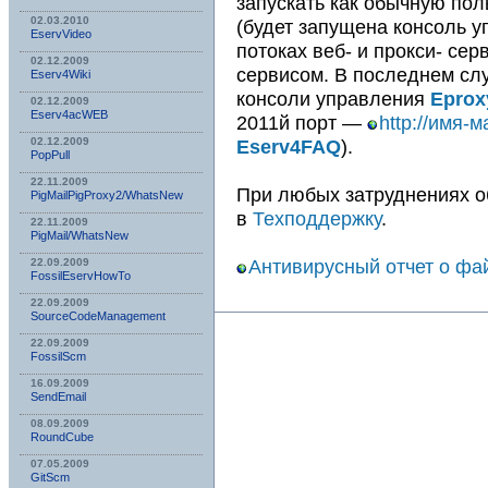
запускать как обычную по
02.03.2010
(будет запущена консоль 
EservVideo
потоках веб- и прокси- сер
02.12.2009
сервисом. В последнем сл
Eserv4Wiki
консоли управления
Eprox
02.12.2009
Eserv4acWEB
2011й порт —
http://имя-
Eserv4FAQ
).
02.12.2009
PopPull
22.11.2009
При любых затруднениях 
PigMailPigProxy2/WhatsNew
в
Техподдержку
.
22.11.2009
PigMail/WhatsNew
Антивирусный отчет о фа
22.09.2009
FossilEservHowTo
22.09.2009
SourceCodeManagement
22.09.2009
FossilScm
16.09.2009
SendEmail
08.09.2009
RoundCube
07.05.2009
GitScm