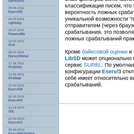
Eproxy505
классификации писем, что 
08.09.2011
вероятность ложных сраба
Eserv430
уникальной возможности "
06.09.2011
Lightning
отправителем (через брауз
18.07.2011
срабатывания, это позволя
PoweredBy
ложных срабатываний прак
16.07.2011
IPv6
Кроме
байесовой оценки
и
08.07.2011
Eproxy5beta1
LibSD
может опционально 
сервис
SURBL
. По умолча
17.06.2011
IPv6DNS
конфигурации
Eserv
/3 откл
13.06.2011
себе имеет относительно 
IPv6Mail
срабатываний.
21.03.2011
Eserv428
22.10.2010
Eserv426
21.10.2010
SSL
22.04.2010
Eserv423
20.04.2010
Eserv4WhatsNew