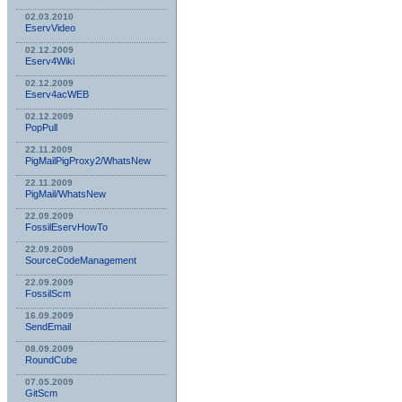
02.03.2010
EservVideo
02.12.2009
Eserv4Wiki
02.12.2009
Eserv4acWEB
02.12.2009
PopPull
22.11.2009
PigMailPigProxy2/WhatsNew
22.11.2009
PigMail/WhatsNew
22.09.2009
FossilEservHowTo
22.09.2009
SourceCodeManagement
22.09.2009
FossilScm
16.09.2009
SendEmail
08.09.2009
RoundCube
07.05.2009
GitScm