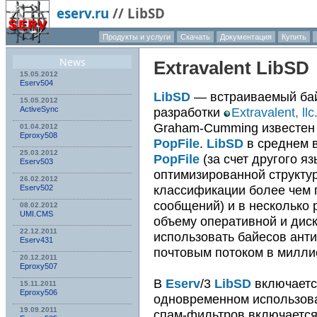
eserv.ru
//
LibSD
Продукты и услуги
Скачать
Документация
Купить
News
Extravalent
LibSD
15.05.2012
Eserv504
LibSD
— встраиваемый бай
15.05.2012
разработки
Extravalent, llc
ActiveSync
Graham-Cumming известен 
01.04.2012
Eproxy508
PopFile
.
LibSD
в среднем в
25.03.2012
PopFile
(за счет другого я
Eserv503
оптимизированной структу
26.02.2012
классификации более чем 
Eserv502
сообщений) и в несколько 
08.02.2012
UMI.CMS
объему оперативной и диск
22.12.2011
использовать байесов анти
Eserv431
почтовым потоком в милли
20.12.2011
Eproxy507
В
Eserv
/3
LibSD
включаетс
15.11.2011
Eproxy506
одновременном использова
19.09.2011
спам-фильтров включается