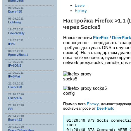
Eproxy505
Eserv
08.09.2011
Eproxy
Eserv430
06.09.2011
Настройка Firefox >1.1 
Lightning
через Socks5
18.07.2011
PoweredBy
Новые версии
FireFox
/
DeerPark
16.07.2011
полноценно — передавать в запро
IPv6
требуют доступа к DNS в случае 
08.07.2011
прокси). Но в стандартном диало
Eproxy5beta1
пока не включается, нужно вруч
network.proxy.socks_remote_dns н
17.06.2011
IPv6DNS
13.06.2011
IPv6Mail
21.03.2011
Eserv428
22.10.2010
Eserv426
Пример лога
Eproxy
, демонстрирующи
21.10.2010
socks5-запросе от
DeerPark
:
SSL
22.04.2010
Eserv423
01:26:46 373 Socks connectio
1080

20.04.2010
01:26:46 373 Command: VER5_C
Eserv4WhatsNew