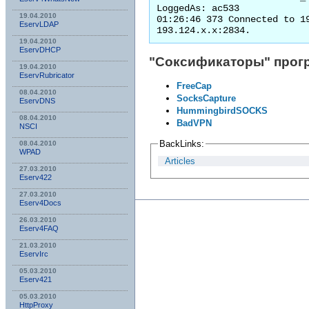
LoggedAs: ac533

19.04.2010
01:26:46 373 Connected to 19
EservLDAP
19.04.2010
EservDHCP
"Соксификаторы" прог
19.04.2010
EservRubricator
FreeCap
08.04.2010
SocksCapture
EservDNS
HummingbirdSOCKS
08.04.2010
BadVPN
NSСI
BackLinks:
08.04.2010
WPAD
Articles
27.03.2010
Eserv422
27.03.2010
Eserv4Docs
26.03.2010
Eserv4FAQ
21.03.2010
EservIrc
05.03.2010
Eserv421
05.03.2010
HttpProxy