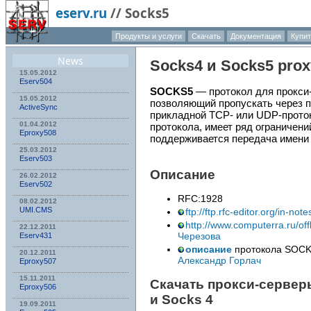
eserv.ru
//
Socks5
Продукты и услуги
Скачать
Документация
Купит
О компа
News
Socks4 и Socks5 prox
15.05.2012
Eserv504
SOCKS5
— протокол для прокси
15.05.2012
позволяющий пропускать через п
ActiveSync
прикладной TCP- или UDP-прото
01.04.2012
протокола, имеет ряд ограничени
Eproxy508
поддерживается передача имени 
25.03.2012
Eserv503
Описание
26.02.2012
Eserv502
RFC:1928
08.02.2012
UMI.CMS
ftp://ftp.rfc-editor.org/in-not
http://www.computerra.ru/of
22.12.2011
Черезова
Eserv431
описание
протокола SOCKS
20.12.2011
Александр Горлач
Eproxy507
15.11.2011
Скачать прокси-сервер
Eproxy506
и Socks 4
19.09.2011