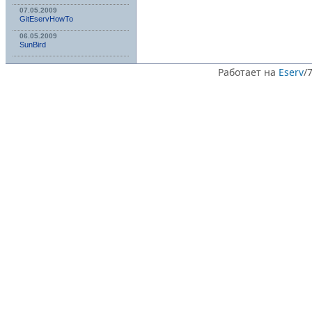
07.05.2009
GitEservHowTo
06.05.2009
SunBird
Работает на
Eserv
/