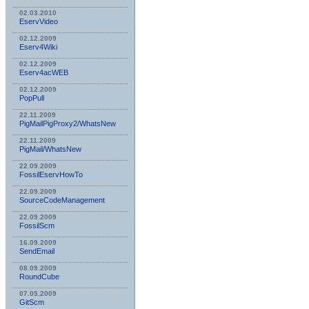
02.03.2010
EservVideo
02.12.2009
Eserv4Wiki
02.12.2009
Eserv4acWEB
02.12.2009
PopPull
22.11.2009
PigMailPigProxy2/WhatsNew
22.11.2009
PigMail/WhatsNew
22.09.2009
FossilEservHowTo
22.09.2009
SourceCodeManagement
22.09.2009
FossilScm
16.09.2009
SendEmail
08.09.2009
RoundCube
07.05.2009
GitScm