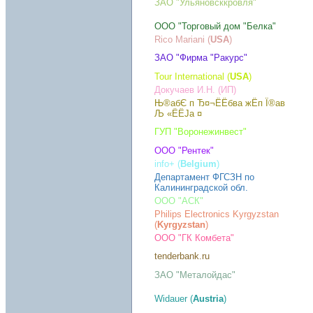
ЗАО "Ульяновсккровля"
ООО "Торговый дом "Белка"
Rico Mariani (
USA
)
ЗАО "Фирма "Ракурс"
Tour International (
USA
)
Докучаев И.Н. (ИП)
Њ®абЄ п Ђ¤¬Ё­Ёбва жЁп Ї®ав
Љ «Ё­Ё­Ја ¤
ГУП "Воронежинвест"
ООО "Рентек"
info+ (
Belgium
)
Департамент ФГСЗН по
Калининградской обл.
ООО "АСК"
Philips Electronics Kyrgyzstan
(
Kyrgyzstan
)
ООО "ГК Комбета"
tenderbank.ru
ЗАО "Металойдас"
Widauer (
Austria
)