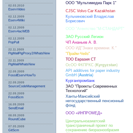
ООО "Мультимедиа Парк 1"
02.03.2010
EservVideo
CJSC Volvo Car Kazakhstan
Кульчиновский Владислав
02.12.2009
Eserv4Wiki
Борисович
02.12.2009
ООО "Агентство "М-СТАНДАРТ"
Eserv4acWEB
ЗАО Русский Легион
02.12.2009
ЧП Ананьев А. В.
PopPull
ООО ИД"Знаки времени. К."
22.11.2009
PigMailPigProxy2/WhatsNew
"Прайм-Чейз"
ТОО Евразия СТ
22.11.2009
PigMail/WhatsNew
ОсОО ФКПРКС (
Kyrgyzstan
)
API additives for paper industry
22.09.2009
GmbH (
Austria
)
FossilEservHowTo
Курганпромбанк
22.09.2009
ЗАО "Проекты Современных
SourceCodeManagement
Технологий"
22.09.2009
Ханты-Мансийский
FossilScm
негосударственный пенсионный
16.09.2009
фонд
SendEmail
ООО «ИНПРОМЕД»
08.09.2009
RoundCube
Центральноазиатский
трансграничный проект по
07.05.2009
сохранению биоразнообразия
GitScm