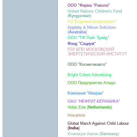
ООО "Фирма "Риволи"
United Nations Children's Fund
(
Kyrgyzstan
)
АО"Воднииинформпроект"
Appleby & Nilson Solicitors
(
Australia
)
ООО "ТФ"Лайт Трейд"
Фонд "Социум"
ГОУ ВПО МОСКОВСКИЙ
ЭНЕРГЕТИЧЕСКИЙ ИНСТИТУТ
ООО "Косметикавто"
Bright Colors Advertising
ООО Предприятие Алиди
Компания "Мекран"
ОАО "НЕФРИТ-КЕРАМИКА"
Vobis Ede (
Netherlands
)
Ima-press
Global March Against Child Labour
(
India
)
Клиникум Аахен (
Germany
)