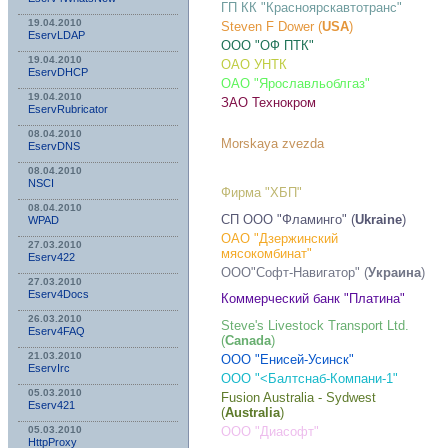
ГП КК "Красноярскавтотранс"
19.04.2010
Steven F Dower (
USA
)
EservLDAP
ООО "ОФ ПТК"
19.04.2010
ОАО УНТК
EservDHCP
ОАО "Ярославльоблгаз"
19.04.2010
ЗАО Технокром
EservRubricator
08.04.2010
Morskaya zvezda
EservDNS
08.04.2010
NSСI
Фирма "ХБП"
08.04.2010
СП ООО "Фламинго" (
Ukraine
)
WPAD
ОАО "Дзержинский
27.03.2010
мясокомбинат"
Eserv422
ООО"Софт-Навигатор" (
Украина
)
27.03.2010
Eserv4Docs
Коммерческий банк "Платина"
26.03.2010
Steve's Livestock Transport Ltd.
Eserv4FAQ
(
Canada
)
21.03.2010
ООО "Енисей-Усинск"
EservIrc
ООО "<Балтснаб-Компани-1"
05.03.2010
Fusion Australia - Sydwest
Eserv421
(
Australia
)
05.03.2010
ООО "Диасофт"
HttpProxy