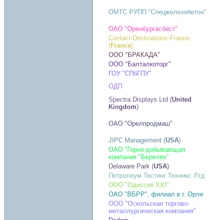
ОМТС РУПП "Спецжелезобетон"
ОАО "Оренбургасбест"
Contact-Destinations-France
(
France
)
ООО "БРАКАДА"
ООО "Балталкоторг"
ГОУ "СПбГПУ"
ОДП
Spectra Displays Ltd (
United
Kingdom
)
ОАО "Орелпродмаш"
JIPC Management (
USA
)
ОАО "Горно-добывающая
компания "Берелех"
Delaware Park (
USA
)
Петролеум Тестинг Техникс Лтд
ООО "Одиссея XXI"
ОАО "ВБРР", филиал в г. Орле
ООО "Оскольская торгово-
металлургическая компания"