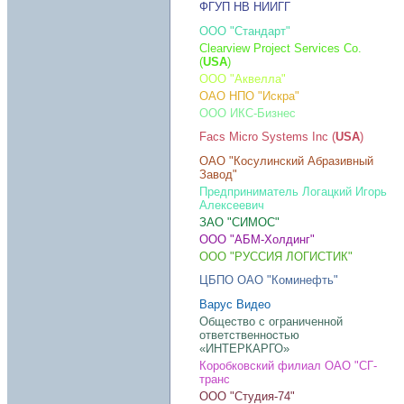
ФГУП НВ НИИГГ
ООО "Стандарт"
Clearview Project Services Co.
(
USA
)
ООО "Аквелла"
ОАО НПО "Искра"
ООО ИКС-Бизнес
Facs Micro Systems Inc (
USA
)
ОАО "Косулинский Абразивный
Завод"
Предприниматель Логацкий Игорь
Алексеевич
ЗАО "СИМОС"
ООО "АБМ-Холдинг"
ООО "РУССИЯ ЛОГИСТИК"
ЦБПО ОАО "Коминефть"
Варус Видео
Общество с ограниченной
ответственностью
«ИНТЕРКАРГО»
Коробковский филиал ОАО "СГ-
транс
ООО "Студия-74"