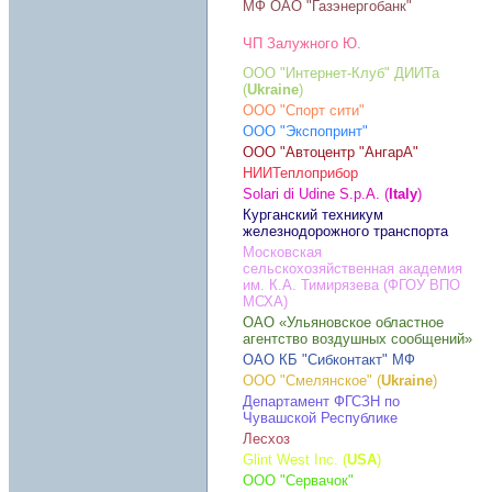
МФ ОАО "Газэнергобанк"
ЧП Залужного Ю.
ООО "Интернет-Клуб" ДИИТа
(
Ukraine
)
ООО "Спорт сити"
ООО "Экспопринт"
ООО "Автоцентр "АнгарА"
НИИТеплоприбор
Solari di Udine S.p.A. (
Italy
)
Курганский техникум
железнодорожного транспорта
Московская
сельскохозяйственная академия
им. К.А. Тимирязева (ФГОУ ВПО
МСХА)
ОАО «Ульяновское областное
агентство воздушных сообщений»
ОАО КБ "Сибконтакт" МФ
ООО "Смелянское" (
Ukraine
)
Департамент ФГСЗН по
Чувашской Республике
Лесхоз
Glint West Inc. (
USA
)
ООО "Сервачок"