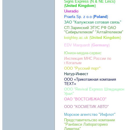
Signs Express (N & NE Lincs)
(
United Kingdom
)
Uiwradio
Praefa Sp. z o.o (
Poland
)
ЗАО "Калужская сотовая связь"
СП Заринский ЭТУС РФ ОАО
"Сибирьтелеком" "Алтайтелеком"
keighley.ac.uk (
United Kingdom
)
EDV Marquardt (
Germany
)
Юнион-медиа-сервис
Инспекция МНС России по
г.Когалым
ООО "Русский порт"
Натур-Инвест
ООО «Трикотажная компания
TEXT»
ООО "Revival Express Шпедицион
Урал"
ОАО "ВОСТСИБЖАСО"
ООО "КОСМЕТИК АВТО"
Морское агентство "Инфлот"
Представительсво компании
"Ранбакси Лабораториез
Лимитед"