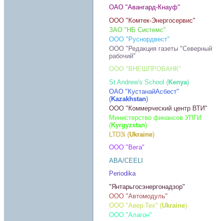
ОАО "Авангард-Кнауф"
ООО "Комтек-Энергосервис"
ЗАО "НБ Системс"
ООО "Руснордвест"
ООО "Редакция газеты "Северный
рабочий"
ООО "ВНЕШПРОБАНК"
St Andrew's School (
Kenya
)
ОАО "КустанайАсбест"
(
Kazakhstan
)
ООО "Коммерческий центр ВТИ"
Министерство финансов УПГИ
(
Kyrgyzstan
)
LTD3i (
Ukraine
)
OOO "Вега"
ABA/CEELI
Periodika
"Янтарьгосэнергонадзор"
ООО "Автомодуль"
ООО "Авер-Тех" (
Ukraine
)
ООО "Алагон"