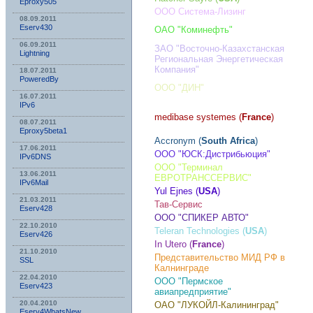
Eproxy505
ООО Система-Лизинг
08.09.2011
Eserv430
ОАО "Коминефть"
06.09.2011
ЗАО "Восточно-Казахстанская
Lightning
Региональная Энергетическая
Компания"
18.07.2011
PoweredBy
ООО "ДИН"
16.07.2011
IPv6
medibase systemes (
France
)
08.07.2011
Eproxy5beta1
Accronym (
South Africa
)
17.06.2011
ООО "ЮСК:Дистрибьюция"
IPv6DNS
ООО "Терминал
13.06.2011
ЕВРОТРАНССЕРВИС"
IPv6Mail
Yul Ejnes (
USA
)
21.03.2011
Тав-Сервис
Eserv428
ООО "СПИКЕР АВТО"
22.10.2010
Teleran Technologies (
USA
)
Eserv426
In Utero (
France
)
21.10.2010
Представительство МИД РФ в
SSL
Калнинграде
22.04.2010
ООО "Пермское
Eserv423
авиапредприятие"
20.04.2010
ОАО "ЛУКОЙЛ-Калининград"
Eserv4WhatsNew