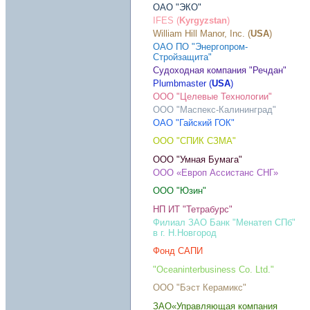
ОАО "ЭКО"
IFES (
Kyrgyzstan
)
William Hill Manor, Inc. (
USA
)
ОАО ПО "Энергопром-
Стройзащита"
Судоходная компания "Речдан"
Plumbmaster (
USA
)
ООО "Целевые Технологии"
ООО "Маспекс-Калининград"
ОАО "Гайский ГОК"
ООО "СПИК СЗМА"
ООО "Умная Бумага"
ООО «Европ Ассистанс СНГ»
ООО "Юзин"
НП ИТ "Тетрабурс"
Филиал ЗАО Банк "Менатеп СПб"
в г. Н.Новгород
Фонд САПИ
"Oceaninterbusiness Co. Ltd."
ООО "Бэст Керамикс"
ЗАО«Управляющая компания