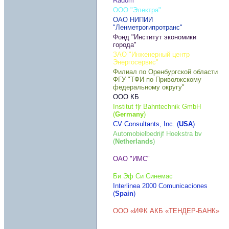
Radom
ООО "Электра"
ОАО НИПИИ
"Ленметрогипротранс"
Фонд "Институт экономики
города"
ЗАО "Инженерный центр
Энергосервис"
Филиал по Оренбургской области
ФГУ "ТФИ по Приволжскому
федеральному округу"
ООО КБ
Institut f|r Bahntechnik GmbH
(
Germany
)
CV Consultants, Inc. (
USA
)
Automobielbedrijf Hoekstra bv
(
Netherlands
)
ОАО "ИМС"
Би Эф Си Синемас
Interlinea 2000 Comunicaciones
(
Spain
)
ООО «ИФК АКБ «ТЕНДЕР-БАНК»