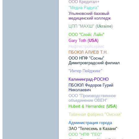
ООО Кредитал+
"Медиа Радуга"
Ульяновский базовый
медицинский колледж
ЦПП "МАХШ" (
Ukraine
)
ООО "Спэйс Лайн"
Gary Toth (
USA
)
Нефтестройсервис
ПБОЮЛ АЛИЕВ Т.Н.
ООО НПФ "Сосны"
Димитровградский филиал
"Интер Пейджинг"
Калининград-РОСНО
ПБОЮЛ Федоров Гурий
Николаевич
ООО "Производственное
объединение ОВЕН"
Hubert & Hernandez (
USA
)
Табачная фабрика "Омская"
Администрация города
ЗАО "Телесемь в Казани"
ООО "НПФ "ГЕО"