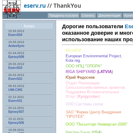
eserv.ru
//
ThankYou
Продукты и услуги
Скачать
Документация
Купит
О компа
News
Дорогие пользователи
Es
15.05.2012
оказанное доверие и мног
Eserv504
использование наших про
15.05.2012
ActiveSync
MicroEM
01.04.2012
European Environmental Project,
Eproxy508
Kola reg.
25.03.2012
ООО НПЦ "ОПОРА"
Eserv503
RIGA SHIPYARD (
LATVIA
)
26.02.2012
Юрий Федосеев
Eserv502
Отдел Реализации
08.02.2012
Сельскохозяйственных проектов
UMI.CMS
Поддержки Вспомогательных
Услуг (
Kyrgyzstan
)
22.12.2011
Eserv431
ООО Системы связи
20.12.2011
Eproxy507
ЗАО "Фирма Центр Внедрения
"ПРОТЕК"
15.11.2011
Eproxy506
ООО "Посылторг-Универсал-2000"
19.09.2011
Hatcher-Sayre (
USA
)