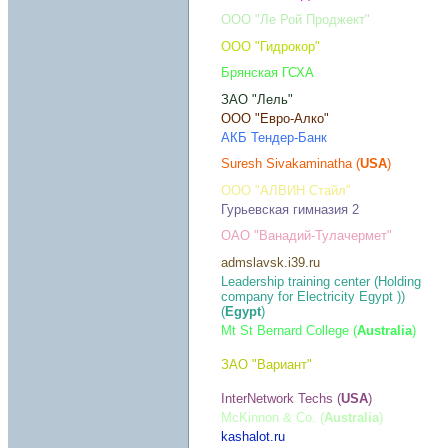
ООО "Ле Рой Проджект"
ООО "Гидрокор"
Брянская ГСХА
ЗАО "Лель"
ООО "Евро-Алко"
АКБ Тендер-Банк
Suresh Sivakaminatha (
USA
)
ООО "АЛВИН Стайл"
Гурьевская гимназия 2
ОАО "Ванадий-Тулачермет"
admslavsk.i39.ru
Leadership training center (Holding
company for Electricity Egypt ))
(
Egypt
)
Mt St Bernard College (
Australia
)
ЗАО "Вариант"
InterNetwork Techs (
USA
)
McKinnon & Co. (
Australia
)
kashalot.ru