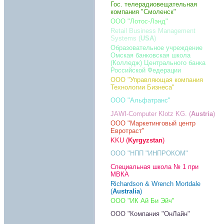
Гос. телерадиовещательная
компания "Смоленск"
ООО "Лотос-Лэнд"
Retail Business Management
Systems (
USA
)
Образовательное учреждение
Омская банковская школа
(Колледж) Центрального банка
Российской Федерации
ООО "Управляющая компания
Технологии Бизнеса"
ООО "Альфатранс"
JAWI-Computer Klotz KG. (
Austria
)
ООО "Маркетинговый центр
Евротраст"
KKU (
Kyrgyzstan
)
ООО "НПП "ИНПРОКОМ"
Специальная школа № 1 при
МВКА
Richardson & Wrench Mortdale
(
Australia
)
ООО "ИК Ай Би Эйч"
ООО "Компания "ОнЛайн"