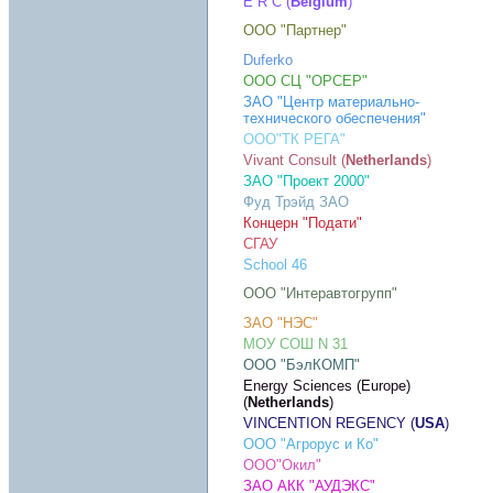
E R C (
Belgium
)
ООО "Партнер"
Duferko
ООО СЦ "ОРСЕР"
ЗАО "Центр материально-
технического обеспечения"
ООО"ТК РЕГА"
Vivant Consult (
Netherlands
)
ЗАО "Проект 2000"
Фуд Трэйд ЗАО
Концерн "Подати"
СГАУ
School 46
ООО "Интеравтогрупп"
ЗАО "НЭС"
МОУ СОШ N 31
ООО "БэлКОМП"
Energy Sciences (Europe)
(
Netherlands
)
VINCENTION REGENCY (
USA
)
ООО "Агрорус и Ко"
ООО"Окил"
ЗАО АКК "АУДЭКС"