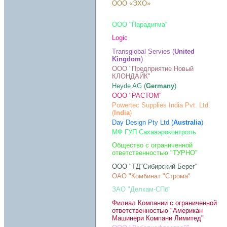
ООО «ЭХО»
ООО "Парадигма"
Logic
Transglobal Servies (
United
Kingdom
)
ООО "Предприятие Новый
КЛОНДАЙК"
Heyde AG (
Germany
)
ООО "РАСТОМ"
Powertec Supplies India Pvt. Ltd.
(
India
)
Day Design Pty Ltd (
Australia
)
МФ ГУП Сахааэроконтроль
Общество с ограниченной
ответственностью "ТУРНО"
ООО "ТД"Сибирский Берег"
ОАО "Комбинат "Строма"
ЗАО "Делкам-СПб"
Филиал Компании с ограниченной
ответственностью "Американ
Машинери Компани Лимитед"