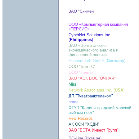
ЗАО "Скимен"
ООО «Компьютерная компания
«ТЕРСИС»
CyberNet Solutions Inc.
(
Philippines
)
ЗАО «Центр энерго-
экономического анализа и
финансовой оценки»
Huenersdorff GmbH (
Germany
)
ООО "Балт-С"
ООО "Гольф"
ЗАО "АСК ВОСТОЧНАЯ"
Mirs
Network Associates Inc. (
USA
)
ДП "Туватранктелеком"
home
ФГУП "Калининградский морской
рыбный порт"
Real Records
АК ООИ "ХСДИ"
ЗАО "БЭТА Инвест Групп"
SO-Line (
Ukraine
)