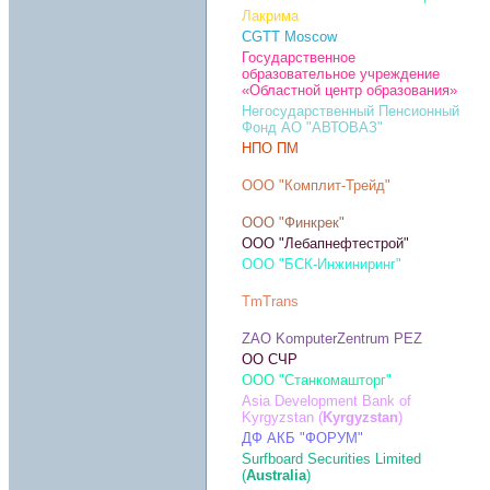
Лакрима
CGTT Moscow
Государственное
образовательное учреждение
«Областной центр образования»
Негосударственный Пенсионный
Фонд АО "АВТОВАЗ"
НПО ПМ
ООО "Комплит-Трейд"
ООО "Финкрек"
ООО "Лебапнефтестрой"
ООО "БСК-Инжиниринг"
TmTrans
ZAO KomputerZentrum PEZ
ОО СЧР
ООО "Станкомашторг"
Asia Development Bank of
Kyrgyzstan (
Kyrgyzstan
)
ДФ АКБ "ФОРУМ"
Surfboard Securities Limited
(
Australia
)