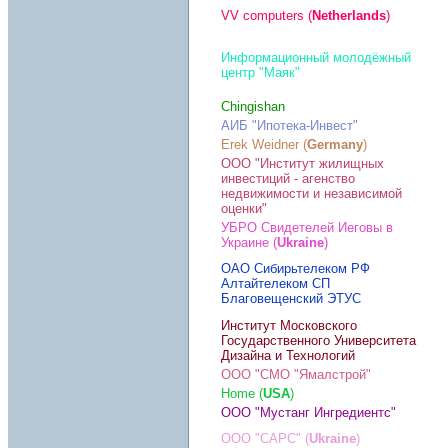
VV computers (
Netherlands
)
Информационный молодёжный
центр "Маяк"
Chingishan
АИБ "Ипотека-Инвест"
Erek Weidner (
Germany
)
ООО "Институт жилищных
инвестиций - агенство
недвижимости и независимой
оценки"
УБРО Свидетелей Иеговы в
Украине (
Ukraine
)
ОАО Сибирьтелеком РФ
Алтайтелеком СП
Благовещенский ЭТУС
Институт Московского
Государственного Университета
Дизайна и Технологий
ООО "СМО "Ямалстрой"
Home (
USA
)
ООО "Мустанг Ингредиентс"
OОО "САРС" (
Ukraine
)