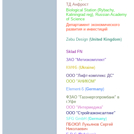
ТД Анфрост
Biological Station (Rybachy,
Kaliningrad reg), Russian Academy
of Science
Департамент экономического
развития и инвестиций
Zebu Design (
United Kingdom
)
Sklad FN
ЗАО "Метизкомплект"
КМФБ (
Ukraine
)
ООО "Лифт-комплекс ДС"
ООО "АНИКОМ"
Element-5 (
Germany
)
ФЗАО "Газэнергопромбанк" в
г.Уфе
ООО "Интермедика"
ООО "Стройгазконсалтинг"
SFG GmbH (
Germany
)
ПБОЮЛ Лукьянов Сергей
Николаевич