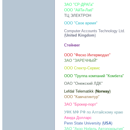
ЗАО "СР-ДРАГа"
ООО "АйТи-Лаб"
ТЦ ЭЛЕКТРОН
ООО "Свое время"
Computer Accounts Technology Ltd.
(
United Kingdom
)
Стейнвег
ООО "Феско Интермодал"
ЗАО "ЗАРЕЧНЫЙ"
ООО Спектр-Сервис
ООО "Группа компаний "Комбета"
ОАО "Онежский ЛДК"
Lefdal Telematikk (
Norway
)
ООО "Камчатинтур"
ЗАО "Брокер-порт"
УФК МФ РФ по Алтайскому краю
Авида Долларс
Penn State University (
USA
)
ЗАО "Акзо Нобель Автопокрытия"