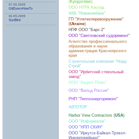
(
Kyrgyzstan
)
07.05.2009
ООО НТРК Каскад
GitEservHowTo
АКБ "Новикомбанк"
06.05.2009
ГП "Углетехперевооружение"
SunBird
(
Ukraine
)
НПФ ООО "Барс-2"
ООО "Светловский судоремонт"
Агентство профессионального
образования и науки
администрации Красноярского
края
Строительная компания "Норд-
Строй"
ООО "Ирбитский стекольный
завод"
ООО "Акцент Плюс"
ООО "Вильд Россия"
РНП "Теплоэнергоремонт"
АВТОТОР
Harbor View Contractors (
USA
)
ООО "Информатик"
ООО "НПП СКИН"
ООО "Иркутск-Байкал-Трэвэл-
Инкорпорейшнл"