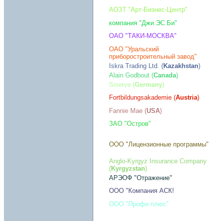
АОЗТ "Арт-Бизнес-Центр"
компания "Джи ЭС Би"
ОАО "ТАКИ-МОСКВА"
ОАО "Уральский
приборостроительный завод"
Iskra Trading Ltd. (
Kazakhstan
)
Alain Godbout (
Canada
)
Siserve (
Germany
)
Fortbildungsakademie (
Austria
)
Fannie Mae (
USA
)
ЗАО "Остров"
ООО "Лицензионные программы"
Anglo-Kyrgyz Insurance Company
(
Kyrgyzstan
)
АРЭОФ "Отражение"
ООО "Компания АСК!
ООО "Профи плюс"