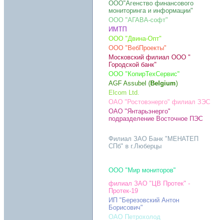
OOO"Агенство финансового
мониторинга и информации"
ООО "АГАВА-софт"
ИМТП
ООО "Двина-Опт"
ООО "ВебПроекты"
Московский филиал ООО "
Городской банк"
ООО "КопирТехСервис"
AGF Assubel (
Belgium
)
Elcom Ltd.
ОАО "Ростовэнерго" филиал ЗЭС
ОАО "Янтарьэнерго"
подразделение Восточное ПЭС
Филиал ЗАО Банк "МЕНАТЕП
СПб" в г.Люберцы
ООО "Мир мониторов"
филиал ЗАО "ЦВ Протек" -
Протек-19
ИП "Березовский Антон
Борисович"
ОАО Петрохолод