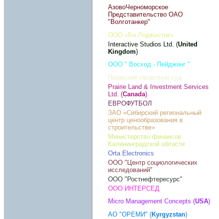
АзовоЧерноморское
Представительство ОАО
"Волготанкер"
ООО «Би Лоджистик»
Interactive Studios Ltd. (
United
Kingdom
)
ООО " Восход - Пейджинг "
Пермский областной суд
Prairie Land & Investment Services
Ltd. (
Canada
)
ЕВРОФУТБОЛ
ЗАО «Сибирский региональный
центр ценообразования в
строительстве»
Министерство финансов
Калининградской области
Orta Electronics
ООО "Центр социологических
исследований"
ООО "Ростнефтересурс"
ООО ИНТЕРСЕД
Micro Management Concepts (
USA
)
АО "ОРЕМИ" (
Kyrgyzstan
)