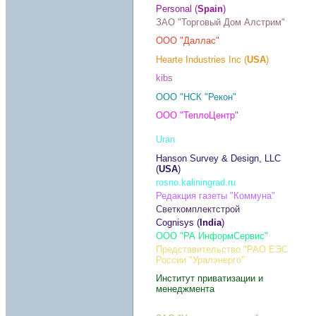
Personal (
Spain
)
ЗАО "Торговый Дом Алстрим"
ООО "Даллас"
Hearte Industries Inc (
USA
)
kibs
ООО "НСК "Рекон"
ООО "ТеплоЦентр"
Uran
Hanson Survey & Design, LLC
(
USA
)
rosno.kaliningrad.ru
Редакция газеты "Коммуна"
Светкомплектстрой
Cognisys (
India
)
ООО "РА ИнформСервис"
Представительство "РАО ЕЭС
России "Уралэнерго"
Институт приватизации и
менеджмента