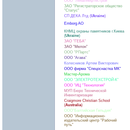
ООО "Лебапнефтестрой"
ЗАО "Регистраторское общество
"Статус"
СП ДЕКА Лтд (
Ukraine
)
Emborg AO
КНМЦ охраны памятников г.Киева
(
Ukraine
)
ЗАО "ГЕБА"
ЗАО "Мелон"
ООО "РПартс"
ООО “Агава”
Колесников Артем Викторович
ООО фирма "Спецоснастка МК"
Мастер-Арома
ООО “ЭЛЕКТРОТЕХСТРОЙ-К”
ООО "ИЦ "Технология"
МУП Бюро Технической
Инвентаризации
Craigmore Christian School
(
Australia
)
ООО"Балтийская Гильдия"
ООО "Информационно-
издательский центр "Рабочий
путь"