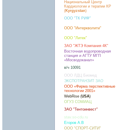
Национальный Центр
Кардиологии и терапии КР
(
Kyrgyzstan
)
ООО "ТК РИФ"
ООО "Интеркволити"
ООО "Литек"
ЗАО "ЖТЭ Компания 4К"
Восточная водопроводная
станция и АГТУ МГП
«Мосводоканал»
в/ч 10091
ООО ЛДЦ Биомед
ЭКСПОТРАНЗИТ ЗАО
ООО «Фирма перспективные
технологии 2001»
WebRise (
USA
)
ОГУЗ СОМИАЦ
ЗАО "Тентоинвест"
stav.so-cdu.ru
Егоров А.В
ООО "СПОРТ-СИТИ"