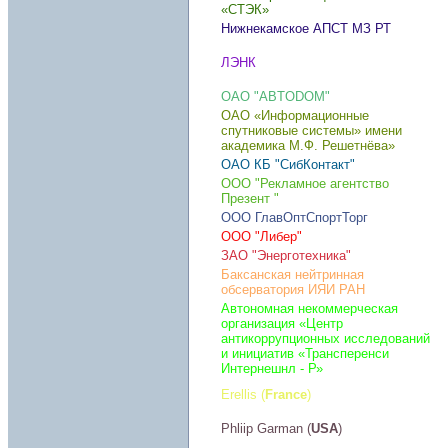
«СТЭК»
Нижнекамское АПСТ МЗ РТ
ЛЭНК
OAO "ABTODOM"
ОАО «Информационные
спутниковые системы» имени
академика М.Ф. Решетнёва»
ОАО КБ "СибКонтакт"
ООО "Рекламное агентство
Презент "
ООО ГлавОптСпортТорг
ООО "Либер"
ЗАО "Энерготехника"
Баксанская нейтринная
обсерватория ИЯИ РАН
Автономная некоммерческая
организация «Центр
антикоррупционных исследований
и инициатив «Трансперенси
Интернешнл - Р»
Erellis (
France
)
Phliip Garman (
USA
)