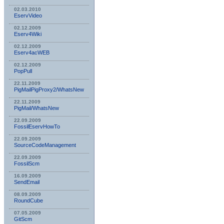
02.03.2010
EservVideo
02.12.2009
Eserv4Wiki
02.12.2009
Eserv4acWEB
02.12.2009
PopPull
22.11.2009
PigMailPigProxy2/WhatsNew
22.11.2009
PigMail/WhatsNew
22.09.2009
FossilEservHowTo
22.09.2009
SourceCodeManagement
22.09.2009
FossilScm
16.09.2009
SendEmail
08.09.2009
RoundCube
07.05.2009
GitScm