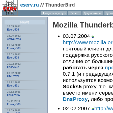
eserv.ru
//
ThunderBird
Продукты и услуги
Скачать
Документация
Купи
О компа
News
Mozilla Thunderb
15.05.2012
Eserv504
03.07.2004
15.05.2012
ActiveSync
http://www.mozilla.or
01.04.2012
почтовый клиент дл
Eproxy508
поддержка русского
25.03.2012
Eserv503
отличие от больши
26.02.2012
работать через
пр
Eserv502
0.7.1 (и предыдущи
08.02.2012
UMI.CMS
используется возм
22.12.2011
Socks5
proxy, т.е. 
Eserv431
вместо имени серве
20.12.2011
Eproxy507
DnsProxy
, либо пр
15.11.2011
Eproxy506
02.02.2007
http://
19.09.2011