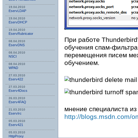
19.04.2010
EservLDAP
19.04.2010
EservDHCP
19.04.2010
EservRubricator
При работе Thunderbird
08.04.2010
EservDNS
обучения спам-фильтра
08.04.2010
перемещения писем меж
NSСI
обучением.
08.04.2010
WPAD
27.03.2010
Eserv422
27.03.2010
Eserv4Docs
26.03.2010
Eserv4FAQ
мнение специалиста из 
21.03.2010
EservIrc
http://blogs.msdn.com/o
05.03.2010
Eserv421
05.03.2010
HttpProxy