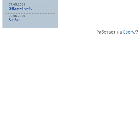
07.05.2009
GitEservHowTo
06.05.2009
SunBird
Работает на
Eserv
/