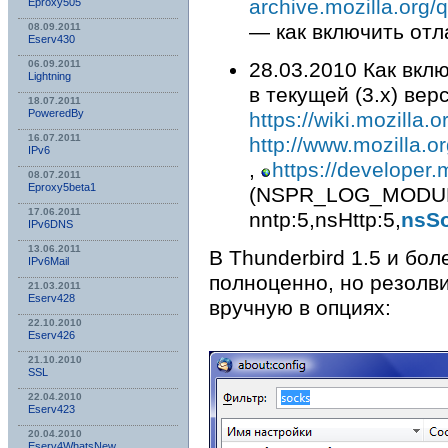
archive.mozilla.org/
Eproxy505
— как включить отл
08.09.2011
Eserv430
06.09.2011
28.03.2010 Как вкл
Lightning
в текущей (3.x) вер
18.07.2011
PoweredBy
https://wiki.mozilla
16.07.2011
http://www.mozilla.or
IPv6
,
https://developer
08.07.2011
Eproxy5beta1
(NSPR_LOG_MODULES
17.06.2011
nntp:5,nsHttp:5,
nsSo
IPv6DNS
13.06.2011
В Thunderbird 1.5 и бо
IPv6Mail
полноценно, но резолв
21.03.2011
Eserv428
вручную в опциях:
22.10.2010
Eserv426
21.10.2010
SSL
22.04.2010
Eserv423
20.04.2010
Eserv4WhatsNew