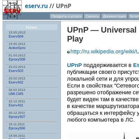
eserv.ru
//
UPnP
Продукты и услуги
Скачать
Документация
Купи
О компа
News
UPnP
— Universal 
15.05.2012
Eserv504
Play
15.05.2012
ActiveSync
http://ru.wikipedia.org/wiki
01.04.2012
Eproxy508
UPnP
поддерживается в
E
25.03.2012
публикации своего присутс
Eserv503
локальной сети и для упр
26.02.2012
Eserv502
Если в свойствах "Сетевог
08.02.2012
разрешено отображение се
UMI.CMS
будет виден там в качеств
22.12.2011
в качестве маршрутизатора
Eserv431
обращаться к интерфейсу
20.12.2011
Eproxy507
любого компьютера в ЛС.
15.11.2011
Eproxy506
19.09.2011