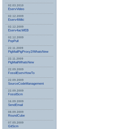
02.03.2010
EservVideo
02.12.2009
Eserv4Wiki
02.12.2009
Eserv4acWEB
02.12.2009
PopPull
22.11.2009
PigMailPigProxy2/WhatsNew
22.11.2009
PigMail/WhatsNew
22.09.2009
FossilEservHowTo
22.09.2009
SourceCodeManagement
22.09.2009
FossilScm
16.09.2009
SendEmail
08.09.2009
RoundCube
07.05.2009
GitScm