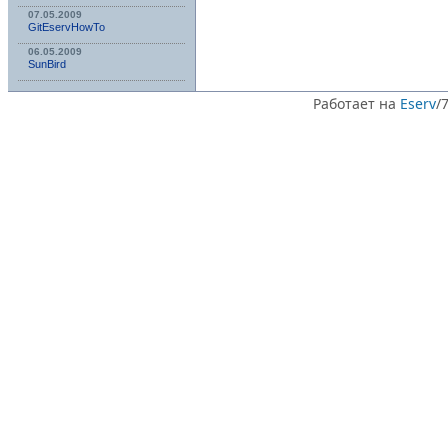
07.05.2009
GitEservHowTo
06.05.2009
SunBird
Работает на
Eserv
/