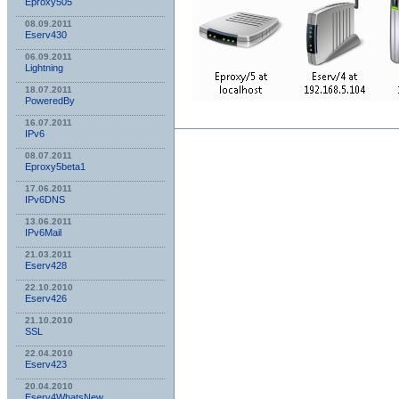
Eproxy505
08.09.2011
Eserv430
06.09.2011
Lightning
18.07.2011
PoweredBy
16.07.2011
IPv6
08.07.2011
Eproxy5beta1
17.06.2011
IPv6DNS
13.06.2011
IPv6Mail
21.03.2011
Eserv428
22.10.2010
Eserv426
21.10.2010
SSL
22.04.2010
Eserv423
20.04.2010
Eserv4WhatsNew