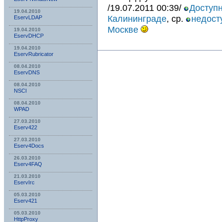
/19.07.2011 00:39/
Доступн
19.04.2010
Калининграде
, ср.
недост
EservLDAP
Москве
19.04.2010
EservDHCP
19.04.2010
EservRubricator
08.04.2010
EservDNS
08.04.2010
NSСI
08.04.2010
WPAD
27.03.2010
Eserv422
27.03.2010
Eserv4Docs
26.03.2010
Eserv4FAQ
21.03.2010
EservIrc
05.03.2010
Eserv421
05.03.2010
HttpProxy