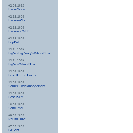
02.03.2010
EservVideo
02.12.2009
Eserv4Wiki
02.12.2009
Eserv4acWEB
02.12.2009
PopPull
22.11.2009
PigMailPigProxy2/WhatsNew
22.11.2009
PigMail/WhatsNew
22.09.2009
FossilEservHowTo
22.09.2009
SourceCodeManagement
22.09.2009
FossilScm
16.09.2009
SendEmail
08.09.2009
RoundCube
07.05.2009
GitScm