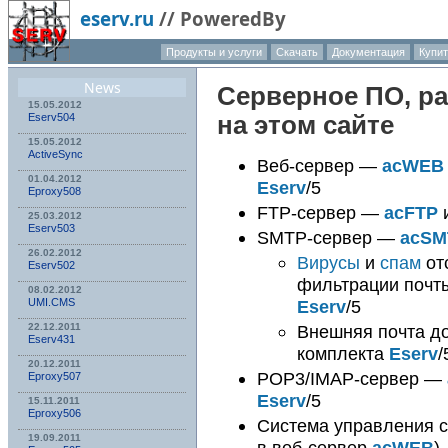
eserv.ru
//
PoweredBy
Продукты и услуги
Скачать
Документация
Купит
О компа
News
Серверное ПО, р
15.05.2012
Eserv504
на этом сайте
15.05.2012
ActiveSync
Веб-сервер —
acWEB
01.04.2012
Eserv
/5
Eproxy508
FTP-сервер —
acFTP
и
25.03.2012
Eserv503
SMTP-сервер —
acSM
26.02.2012
Вирусы
и
cпам
от
Eserv502
фильтрации почты 
08.02.2012
Eserv
/5
UMI.CMS
Внешняя почта д
22.12.2011
Eserv431
комплекта
Eserv
/
20.12.2011
POP3/IMAP-сервер —
Eproxy507
Eserv
/5
15.11.2011
Eproxy506
Система управления 
19.09.2011
в веб-сервер
acWEB
)