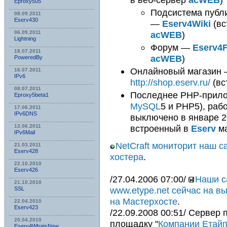
Eproxy505
Подсистема публи
08.09.2011
Eserv430
—
Eserv4Wiki
(вс
acWEB
)
06.09.2011
Lightning
Форум —
Eserv4
18.07.2011
acWEB
)
PoweredBy
Онлайновый магазин
16.07.2011
IPv6
http://shop.eserv.ru/
(вс
08.07.2011
Последнее PHP-прило
Eproxy5beta1
MySQL
5 и PHP5), раб
17.06.2011
IPv6DNS
выключено в январе 2
встроенный в
Eserv
ма
13.06.2011
IPv6Mail
NetCraft мониторит наш с
21.03.2011
Eserv428
хостера
.
22.10.2010
Eserv426
/27.04.2006 07:00/
Наши с
21.10.2010
www.etype.net сейчас на 
SSL
на Мастерхосте
.
22.04.2010
Eserv423
/22.09.2008 00:51/ Сервер
20.04.2010
площадку "
Компании Етай
Eserv4WhatsNew